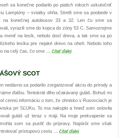
eseň sa konečne podarilo po piatich rokoch uskutočniť
iu Lampióny – sviatky ohňa. Stretli sme sa poobede v
u na konečnej autobusov 33 a 32. Len čo sme sa
vali, vyrazili sme do kopca do zóny 53 C. Samozrejme
na meniť na lesík, nebolo dosť dreva, a tak sme sa po
lízkeho lesíka pre nejaké drevo na oheň. Nebolo toho
ilo na celý čas, čo sme …
čítať ďalej
ÁŠOVÝ SCOT
en nedávno sa podarilo zorganizovať akciu do prírody a
máme ďalšiu. Tentokrát dlho očakávaný guláš. Bohuš mi
ol cennú informáciu o tom, že ohnisko v Rusovciach je
oviska pri SĽUKu. To ma nakoplo a hneď som oslovila
ovali guláš už teraz v máji. Na moje prekvapenie sa
a mohla som sa pustiť do prípravy. Najskôr sme však
ntrolovať prístupovú cestu …
čítať ďalej