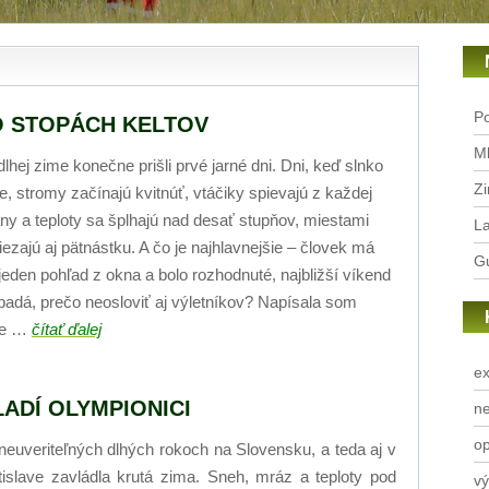
Po
O STOPÁCH KELTOV
Ml
dlhej zime konečne prišli prvé jarné dni. Dni, keď slnko
Zi
je, stromy začínajú kvitnúť, vtáčiky spievajú z každej
any a teploty sa šplhajú nad desať stupňov, miestami
La
liezajú aj pätnástku. A čo je najhlavnejšie – človek má
Gu
l jeden pohľad z okna a bolo rozhodnuté, najbližší víkend
apadá, prečo neosloviť aj výletníkov? Napísala som
ne …
čítať ďalej
ex
ADÍ OLYMPIONICI
n
op
neuveriteľných dlhých rokoch na Slovensku, a teda aj v
tislave zavládla krutá zima. Sneh, mráz a teploty pod
vý