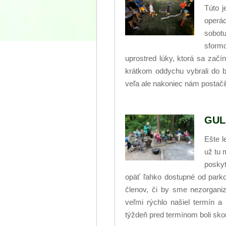
Túto j
operác
sobot
sformo
uprostred lúky, ktorá sa začí
krátkom oddychu vybrali do b
veľa ale nakoniec nám postač
GUL
Ešte l
už tu 
poskyt
opäť ľahko dostupné od park
členov, či by sme nezorganiz
veľmi rýchlo našiel termín 
týždeň pred termínom boli sko