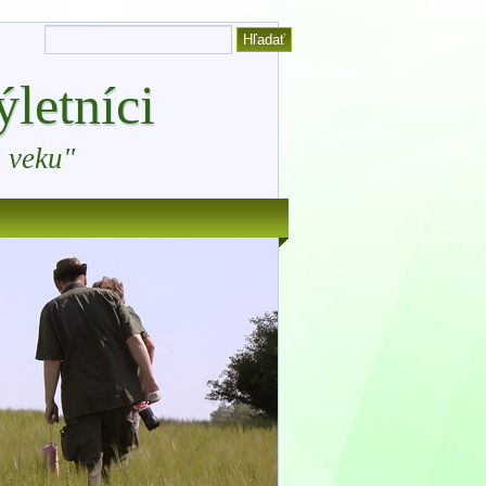
letníci
 veku"