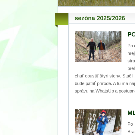
sezóna 2025/2026
P
Po 
hre
str
pre
chuť opustiť štyri steny. Stači
bude patriť prírode. A tu ma n
správu na WhatsUp a postup
ML
Po 
Bra