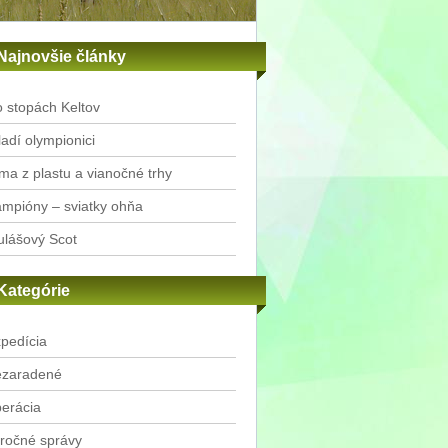
Najnovšie články
 stopách Keltov
adí olympionici
ma z plastu a vianočné trhy
mpióny – sviatky ohňa
lášový Scot
Kategórie
pedícia
ezaradené
erácia
ročné správy