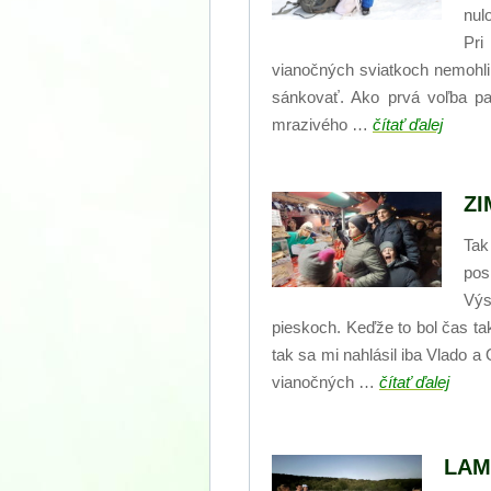
nul
Pri
vianočných sviatkoch nemohli
sánkovať. Ako prvá voľba pa
mrazivého …
čítať ďalej
ZI
Tak
pos
Výs
pieskoch. Keďže to bol čas t
tak sa mi nahlásil iba Vlado a
vianočných …
čítať ďalej
LAM