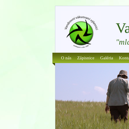
Va
"ml
O nás
Zápisnice
Galéria
Kont