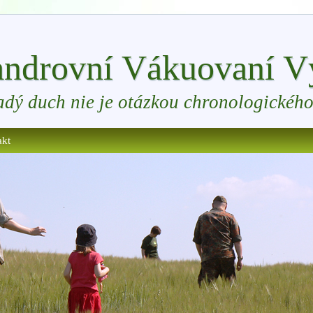
ndrovní Vákuovaní Vý
adý duch nie je otázkou chronologického
akt