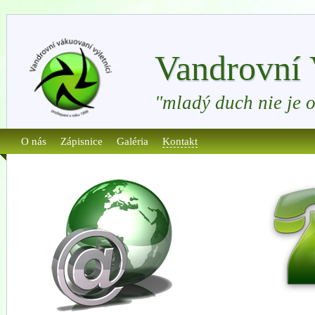
Vandrovní 
"mladý duch nie je 
O nás
Zápisnice
Galéria
Kontakt