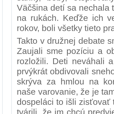
Väčšina detí sa nechala 
na rukách. Keďže ich ve
rokov, boli všetky tieto p
Takto v družnej debate s
Zaujali sme pozíciu a o
rozložili. Deti neváhali
prvýkrát obdivovali sneho
skrýva za hmlou na kon
naše varovanie, že je ta
dospeláci to išli zisťovať
tvárili, že im chcú predv