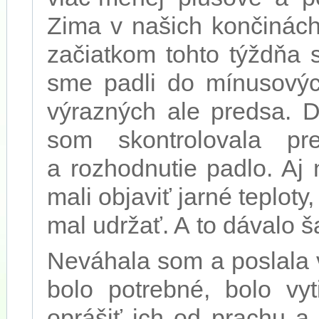
Zima v našich končinách
začiatkom tohto týždňa 
sme padli do mínusovýc
výrazných ale predsa. D
som skontrolovala p
a rozhodnutie padlo. Aj
mali objaviť jarné teplot
mal udržať. A to dávalo 
Neváhala som a poslala 
bolo potrebné, bolo vyt
oprášiť ich od prachu a