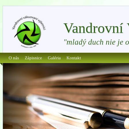
Vandrovní 
"mladý duch nie je 
O nás
Zápisnice
Galéria
Kontakt