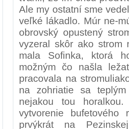
Ale my ostatní sme vedel
veľké lákadlo. Múr ne-mú
obrovský opustený strom
vyzeral skôr ako strom 
mala Sofinka, ktorá h
možným čo našla leža
pracovala na stromuliakov
na zohriatie sa teplým
nejakou tou horalkou.
vytvorenie bufetového r
prvýkrát na Pezinske