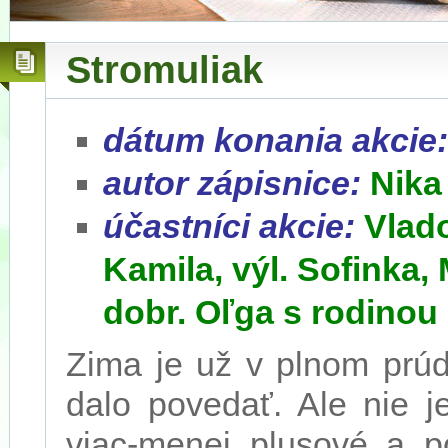
Stromuliak
dátum konania akcie
autor zápisnice:
Nika
účastníci akcie:
Vlad
Kamila, výl. Sofinka,
dobr. Oľga s rodinou
Zima je už v plnom prúd
dalo povedať. Ale nie j
viac-menej plusové a p