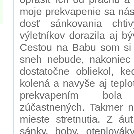
moje prekvapenie sa nás
dosť sánkovania chti
výletníkov dorazila aj b
Cestou na Babu som si v
sneh nebude, nakoniec f
dostatočne obliekol, ke
kolená a navyše aj teplo
prekvapením bola 
zúčastnených. Takmer n
mieste stretnutia. Z áu
sánky, boby, oteplovák