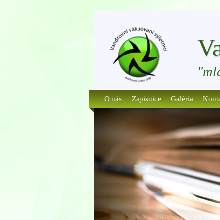
Va
"ml
O nás
Zápisnice
Galéria
Kont