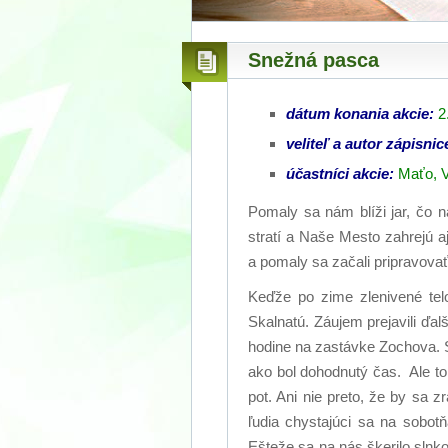
Snežná pasca
dátum konania akcie:
2
veliteľ a autor zápisnic
účastníci akcie:
Maťo, V
Pomaly sa nám blíži jar, čo 
stratí a Naše Mesto zahrejú a
a pomaly sa začali pripravovať
Keďže po zime zlenivené tel
Skalnatú. Záujem prejavili ďal
hodine na zastávke Zochova.
ako bol dohodnutý čas. Ale to
pot. Ani nie preto, že by sa 
ľudia chystajúci sa na sobotň
Ešteže sa na nás škerilo slnko