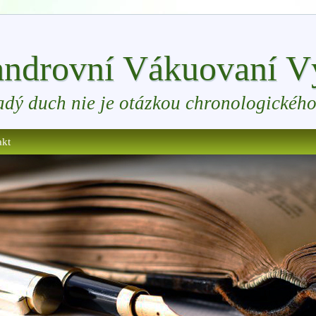
ndrovní Vákuovaní Vý
adý duch nie je otázkou chronologického
akt