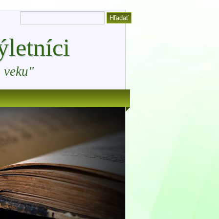
letníci
 veku"