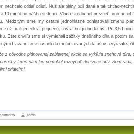
m nechcelo odtiaľ odísť. Nuž ale plány boli dané a tak chtiac-necht
i 10 minút od nášho sedenia. Vlado si odbehol prezrieť hrob neboh
ou. Medzitým sme my ostatní jednohlasne odhlasovali zmenu plán
me už mali jedenkrát prejdenú, návrat bol jednoduchší. Po 3,5 hod
sku. Ešte chvíľu sme si vymieňali zážitky dnešného dňa a potom sa u
nými hlavami sme nasadli do motorizovaných tátošov a vyrazili spä
 že z pôvodne plánovanej zablatenej akcie sa vykľula snehová túra, 
 náročný terén nám len pomohol rozhýbať zlenivené údy. Som rada, 
jimi priateľmi.
 comments
admin