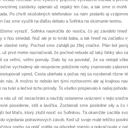
rovizórnej zastávky opieralo už nejaký ten čas, a tak sme si mohl
ada. Po chvíli skúšobných telefonátov sa nám podarilo aj vzájomne
en čas sme využili na ďalšiu debatu a Sofinka na skúmanie terénu.
eme vyraziť. Sofinka naskočila do nosiča, čo jej závidelo hneď 
 s ňou striedali. Nuž ale je to tvrdá baba, a tak hneď na začiatku vysv
 vlastné nohy. Pochod sme zahájili po žltej značke. Plán bol jasný
 už prvé metre naznačovali, že pochod nebude až taký ľahký ako sa 
il sa veľmi, veľmi pomaly. Dalo by sa povedať, že sa netopil vôbe
stočne vychodený ale nesprávne položenie nohy znamenalo zabore
postupovali vpred. Cesta ubiehala a počas nej sa rozoberali rôzne 
lo nás. A možno to nebolo len tými rozhovormi ale aj krajinou navô
a tvári a liečivé ticho prírody. To všetko prispievalo k našej pohode
, že nás už nič nezachráni a navždy ostaneme uväznení v tejto snežn
sné posedenie, stôl a lavička. Zozbierali sme posledné sily a čo
ejší bol Maťo, ktorý zložil nosič so Sofinkou. Tá okamžite zacítila sv
 do vyjedania potravinových zásob. Keď už svoje malé telíčko posilni
ožstva snehu sa opäť vrátila na pôvodné miesto a pokračovala v naš