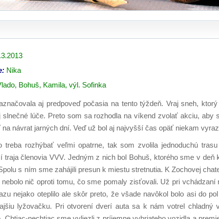
.3.2013
e:
Nika
lado, Bohuš, Kamila, výl. Sofinka
naznačovala aj predpoveď počasia na tento týždeň. Vraj sneh, ktor
j slnečné lúče. Preto som sa rozhodla na víkend zvolať akciu, aby s
 na návrat jarných dní. Veď už bol aj najvyšší čas opäť niekam vyrazi
o treba rozhýbať veľmi opatrne, tak som zvolila jednoduchú tra
ší traja členovia VVV. Jedným z nich bol Bohuš, ktorého sme v deň k
Spolu s ním sme zahájili presun k miestu stretnutia. K Zochovej chate
 nebolo nič oproti tomu, čo sme pomaly zisťovali. Už pri vchádzaní 
zrazu nejako oteplilo ale skôr preto, že všade navôkol bolo asi do 
ajšiu lyžovačku. Pri otvorení dverí auta sa k nám votrel chladný v
. Chtiac-nechtiac sme vyliezli z príjemne vyhriateho vozidla a premie