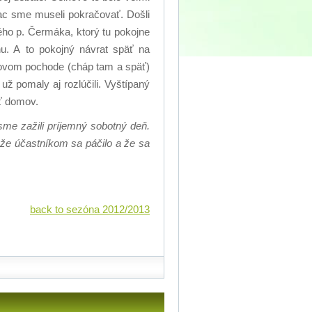
iac sme museli pokračovať. Došli
ého p. Čermáka, ktorý tu pokojne
u. A to pokojný návrat späť na
inovom pochode (cháp tam a späť)
ž pomaly aj rozlúčili. Vyštípaný
ť domov.
sme zažili príjemný sobotný deň.
že účastníkom sa páčilo a že sa
back to sezóna 2012/2013