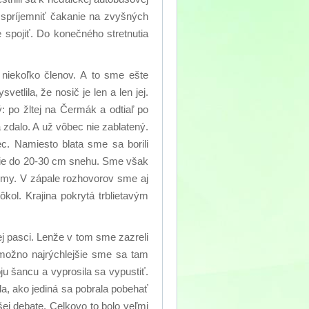
i spríjemniť čakanie na zvyšných
 spojiť. Do konečného stretnutia
niekoľko členov. A to sme ešte
etlila, že nosič je len a len jej.
: po žltej na Čermák a odtiaľ po
zdalo. A už vôbec nie zablatený.
c. Namiesto blata sme sa borili
nie do 20-30 cm snehu. Sme však
témy. V zápale rozhovorov sme aj
kol. Krajina pokrytá trblietavým
.
ej pasci. Lenže v tom sme zazreli
 možno najrýchlejšie sme sa tam
oju šancu a vyprosila sa vypustiť.
la, ako jediná sa pobrala pobehať
ej debate. Celkovo to bolo veľmi