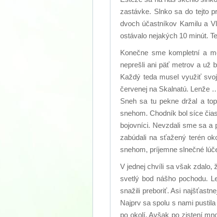
zastávke. Slnko sa do tejto p
dvoch účastníkov Kamilu a Vl
ostávalo nejakých 10 minút. T
Konečne sme kompletní a môž
neprešli ani päť metrov a už by
Každý teda musel využiť svoje
červenej na Skalnatú. Lenže …
Sneh sa tu pekne držal a top
snehom. Chodník bol síce čia
bojovníci. Nevzdali sme sa a 
zabúdali na sťažený terén oko
snehom, príjemne slnečné lúče n
V jednej chvíli sa však zdalo
svetlý bod nášho pochodu. Le
snažili preboriť. Asi najšťastn
Najprv sa spolu s nami pustila
po okolí. Avšak po zistení mn