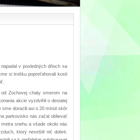
ý napadal v posledných dňoch sa
me si trošku popreťahovali kosti
ť.
su od Zochovej chaty smerom na
onania akcie vyzdvihli o desiatej
 sme dorazili asi o 20 minút skôr
na parkovisko nás začal oblievať
pol metra snehu a všade okolo nás
zduch, ktorý neveštil nič dobré.
stnili sa k neďalekej autobusovej