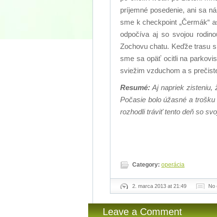
príjemné posedenie, ani sa ná
sme k checkpoint „Čermák“ as
odpočíva aj so svojou rodin
Zochovu chatu. Keďže trasu s
sme sa opäť ocitli na parkovi
sviežim vzduchom a s prečiste
Resumé:
Aj napriek zisteniu,
Počasie bolo úžasné a trošku
rozhodli tráviť tento deň so svo
Category:
operácia
2. marca 2013 at 21:49
No
Leave a Comment