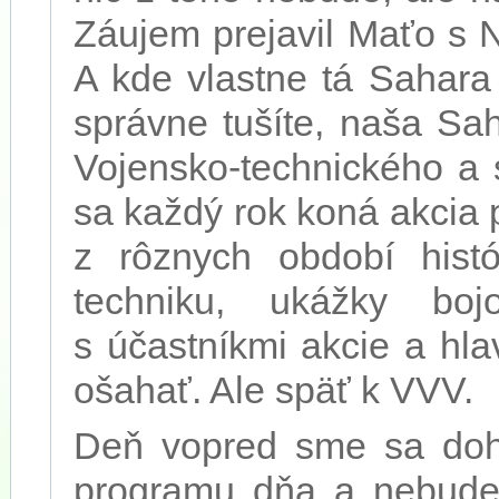
Záujem prejavil Maťo s 
A kde vlastne tá Sahara
správne tušíte, naša Saha
Vojensko-technického a 
sa každý rok koná akcia 
z rôznych období histó
techniku, ukážky boj
s účastníkmi akcie a hlav
ošahať. Ale späť k VVV.
Deň vopred sme sa doho
programu dňa a nebudem