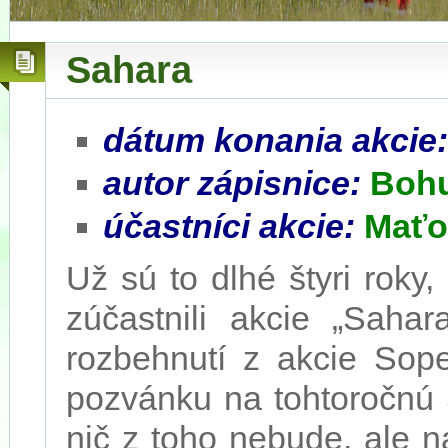
Sahara
dátum konania akcie
autor zápisnice:
Boh
účastníci akcie:
Maťo,
Už sú to dlhé štyri rok
zúčastnili akcie „Saha
rozbehnutí z akcie Sop
pozvánku na tohtoročnú 
nič z toho nebude, ale 