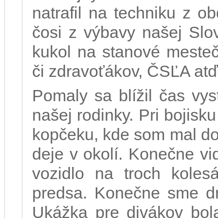
natrafil na techniku z 
čosi z výbavy našej Slo
kukol na stanové meste
či zdravoťákov, ČSĽA atď
Pomaly sa blížil čas vy
našej rodinky. Pri bojis
kopčeku, kde som mal do
deje v okolí. Konečne v
vozidlo na troch kolesá
predsa. Konečne sme d
Ukážka pre divákov bola