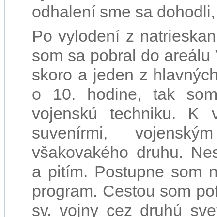
odhalení sme sa dohodli,
Po vylodení z natrieska
som sa pobral do areálu
skoro a jeden z hlavnýc
o 10. hodine, tak som
vojenskú techniku. K v
suvenírmi, vojensk
všakovakého druhu. Nesk
a pitím. Postupne som n
program. Cestou som pofo
sv. vojny cez druhú sve