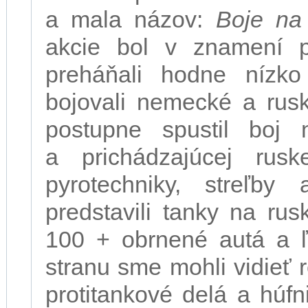
a mala názov:
Boje na
akcie bol v znamení pr
preháňali hodne nízk
bojovali nemecké a rusk
postupne spustil boj 
a prichádzajúcej rusk
pyrotechniky, streľ
predstavili tanky na ru
100 + obrnené autá a ľ
stranu sme mohli vidieť
protitankové delá a húfn