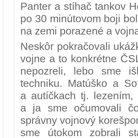
Panter a stíhač tankov He
po 30 minútovom boji bo
na zemi porazené a vojna
Neskôr pokračovali ukážk
vojne a to konkrétne ČS
nepozreli, lebo sme iš
techniku. Matúško a Sof
a autíčkach tj. lezením
a ja sme očumovali čo 
správny vojnový korešpo
sme útokom zobrali s