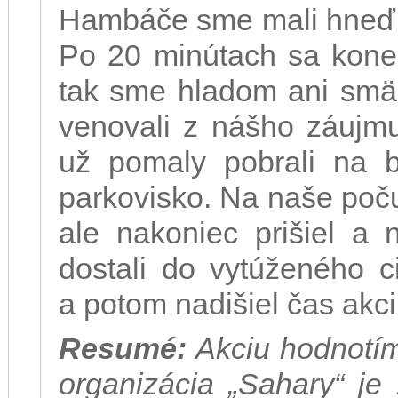
Hambáče sme mali hneď, 
Po 20 minútach sa koneč
tak sme hladom ani smä
venovali z nášho záujm
už pomaly pobrali na b
parkovisko. Na naše poč
ale nakoniec prišiel a 
dostali do vytúženého c
a potom nadišiel čas akci
Resumé:
Akciu hodnotím
organizácia „Sahary“ je