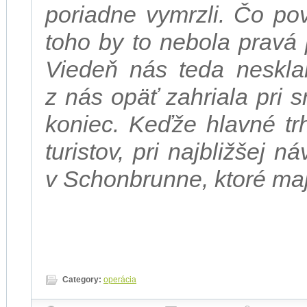
poriadne vymrzli. Čo po
toho by to nebola pravá
Viedeň nás teda neskl
z nás opäť zahriala pri 
koniec. Keďže hlavné tr
turistov, pri najbližšej 
v Schonbrunne, ktoré ma
Category:
operácia