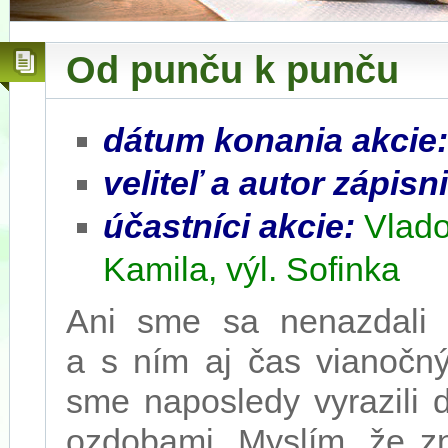
Od punču k punču
dátum konania akcie
veliteľ a autor zápisn
účastníci akcie:
Vlado
Kamila, výl. Sofinka
Ani sme sa nenazdali
a s ním aj čas vianočn
sme naposledy vyrazili 
ozdobami. Myslím, že z