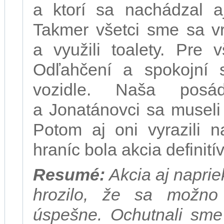
a ktorí sa nachádzal aj
Takmer všetci sme sa vr
a využili toalety. Pre 
Odľahčení a spokojní 
vozidle. Naša posá
a Jonatánovci sa museli
Potom aj oni vyrazili 
hraníc bola akcia definit
Resumé:
Akcia aj napri
hrozilo, že sa možno
úspešne. Ochutnali sme