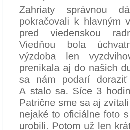
Zahriaty správnou 
pokračovali k hlavným 
pred viedenskou rad
Viedňou bola úchvat
výzdoba len vyzdviho
prenikala aj do našich d
sa nám podarí doraziť 
A stalo sa. Síce 3 hodin
Patrične sme sa aj zvíta
nejaké to oficiálne foto
urobili. Potom už len kr