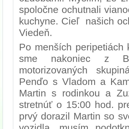
spoločne ochutnali viano
kuchyne. Cieľ našich oc
Viedeň.
Po menších peripetiách 
sme nakoniec z Bra
motorizovaných skupin
Penďo s Vladom a Kamil
Martin s rodinkou a Zu
stretnúť o 15:00 hod. p
prvý dorazil Martin so 
vozidla, musím podot