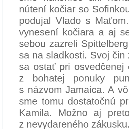
nútení kočiar so Sofinko
podujal Vlado s Maťom. 
vynesení kočiara a aj 
sebou zazreli Spittelberg.
sa na sladkosti. Svoj čin
sa ostať pri osvedčenej
z bohatej ponuky pun
s názvom Jamaica. A vôb
sme tomu dostatočnú pro
Kamila. Možno aj preto
z nevydareného zákusku