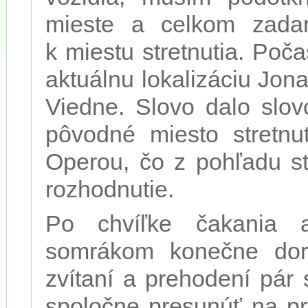
mieste a celkom zada
k miestu stretnutia. Poča
aktuálnu lokalizáciu Jon
Viedne. Slovo dalo slo
pôvodné miesto stretnut
Operou, čo z pohľadu st
rozhodnutie.
Po chvíľke čakania 
somrákom konečne dora
zvítaní a prehodení pár 
spoločne presunúť na pr