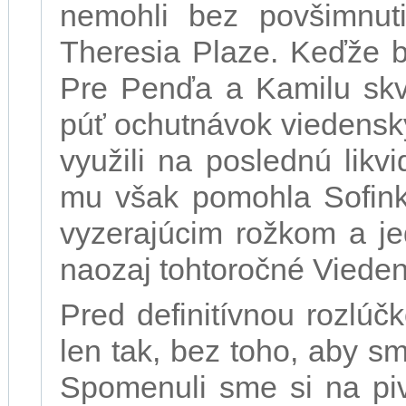
nemohli bez povšimnuti
Theresia Plaze. Keďže b
Pre Penďa a Kamilu skv
púť ochutnávok viedensk
využili na poslednú lik
mu však pomohla Sofinka
vyzerajúcim rožkom a je
naozaj tohtoročné Viedens
Pred definitívnou rozlú
len tak, bez toho, aby s
Spomenuli sme si na pivo