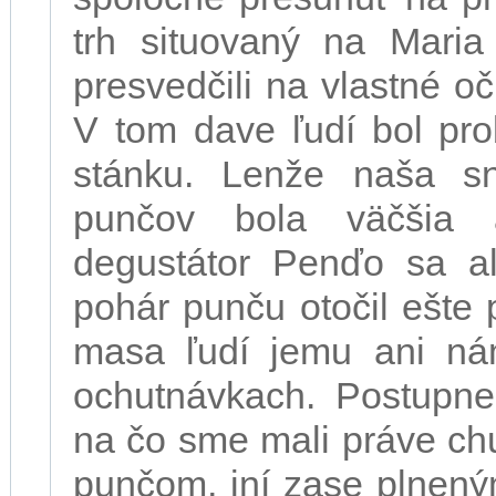
trh situovaný na Mari
presvedčili na vlastné oči
V tom dave ľudí bol pr
stánku. Lenže naša sn
punčov bola väčšia 
degustátor Penďo sa al
pohár punču otočil ešte
masa ľudí jemu ani ná
ochutnávkach. Postupne
na čo sme mali práve chu
punčom, iní zase plnený