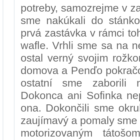
potreby, samozrejme v za
sme nakúkali do stánko
prvá zastávka v rámci toht
wafle. Vrhli sme sa na 
ostal verný svojim rožko
domova a Penďo pokračo
ostatní sme zaborili
Dokonca ani Sofinka nep
ona. Dokončili sme okru
zaujímavý a pomaly sme 
motorizovaným tátošo