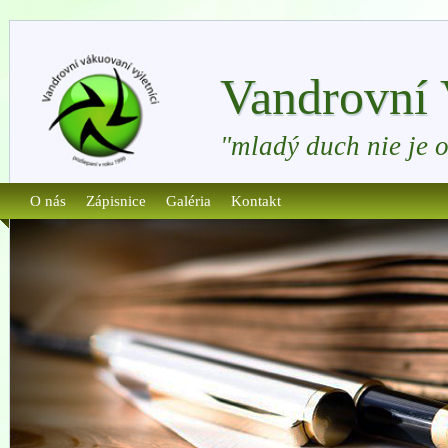
Vandrovní 
"mladý duch nie je 
O nás
Zápisnice
Galéria
Kontakt