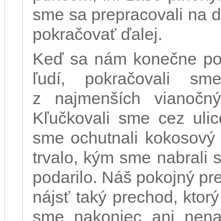
sme sa prepracovali na d
pokračovať ďalej.
Keď sa nám konečne pod
ľudí, pokračovali s
z najmenších vianočnýc
Kľučkovali sme cez ulic
sme ochutnali kokosový 
trvalo, kým sme nabrali 
podarilo. Náš pokojný pr
nájsť taký prechod, ktor
sme nakoniec ani nenaš