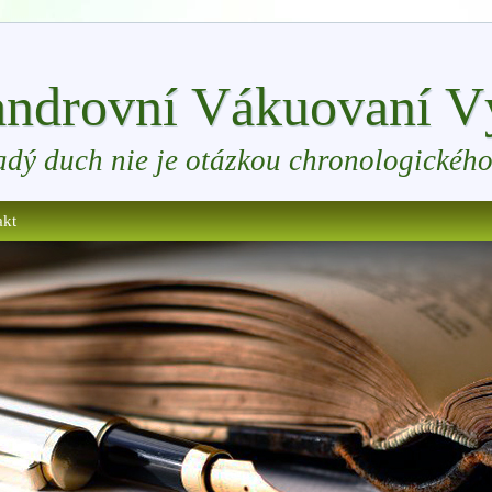
ndrovní Vákuovaní Vý
adý duch nie je otázkou chronologického
akt