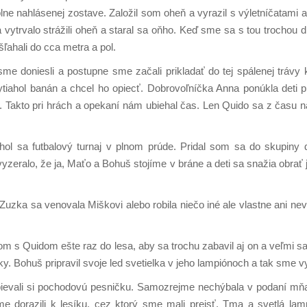
ne nahlásenej zostave. Založil som oheň a vyrazil s výletníčatami a
trvalo strážili oheň a staral sa oňho. Keď sme sa s tou trochou dr
ľahali do cca metra a pol.
sme doniesli a postupne sme začali prikladať do tej spálenej tráv
vytiahol banán a chcel ho opiecť. Dobrovoľníčka Anna ponúkla deti
e. Takto pri hrách a opekaní nám ubiehal čas. Len Quido sa z času n
ol sa futbalový turnaj v plnom prúde. Pridal som sa do skupiny 
vyzeralo, že ja, Maťo a Bohuš stojíme v bráne a deti sa snažia obrať
uzka sa venovala Miškovi alebo robila niečo iné ale vlastne ani nev
m s Quidom ešte raz do lesa, aby sa trochu zabavil aj on a veľmi sa 
y. Bohuš pripravil svoje led svetielka v jeho lampiónoch a tak sme vy
 spievali si pochodovú pesničku. Samozrejme nechýbala v podaní mň
e dorazili k lesíku, cez ktorý sme mali prejsť. Tma a svetlá lamp