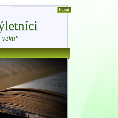
letníci
 veku"