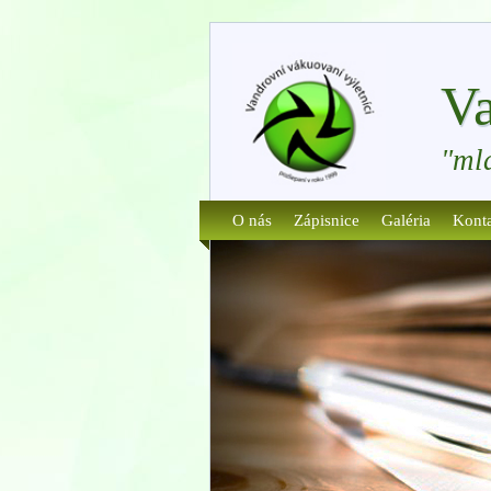
Va
"ml
O nás
Zápisnice
Galéria
Kont