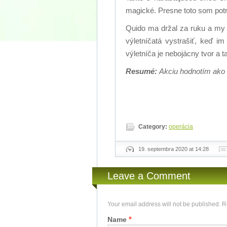
magické. Presne toto som potre
Quido ma držal za ruku a my s
výletníčatá vystrašiť, keď i
výletníča je nebojácny tvor a 
Resumé:
Akciu hodnotím ako 
Category:
operácia
19. septembra 2020 at 14:28
Leave a Comment
Your email address will not be published. 
*
Name