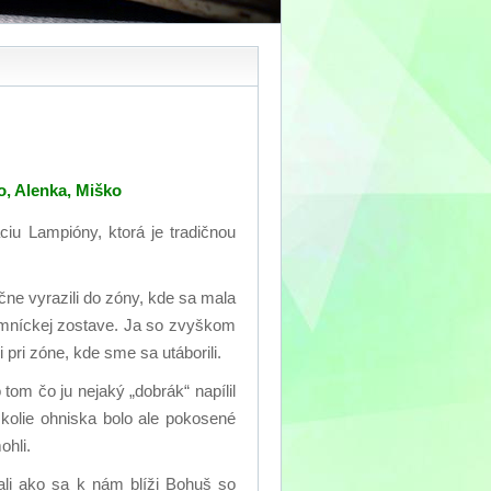
o, Alenka, Miško
ciu Lampióny, ktorá je tradičnou
ne vyrazili do zóny, kde sa mala
kumníckej zostave. Ja so zvyškom
 pri zóne, kde sme sa utáborili.
 tom čo ju nejaký „dobrák“ napílil
olie ohniska bolo ale pokosené
ohli.
ali ako sa k nám blíži Bohuš so