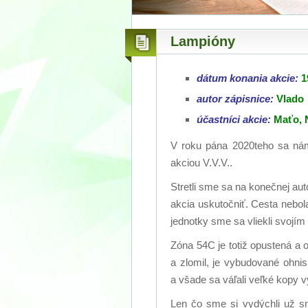
Lampióny
dátum konania akcie:
1
autor zápisnice:
Vlado
účastníci akcie:
Maťo, N
V roku pána 2020teho sa nám p
akciou V.V.V..
Stretli sme sa na konečnej au
akcia uskutočniť. Cesta nebol
jednotky sme sa vliekli svojím
Zóna 54C je totiž opustená a oh
a zlomil, je vybudované ohnis
a všade sa váľali veľké kopy 
Len čo sme si vydýchli už sm