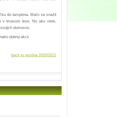
ečku do lampióna. Maťo sa snažil
jú v tmavom lese. No ako viete,
o svojich domovov.
ako dobrej akcii.
back to sezóna 2020/2021