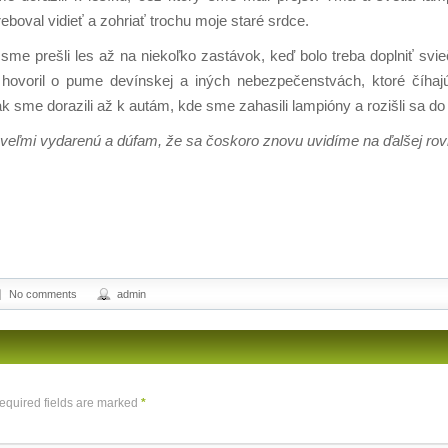
boval vidieť a zohriať trochu moje staré srdce.
me prešli les až na niekoľko zastávok, keď bolo treba doplniť svi
m hovoril o pume devínskej a iných nebezpečenstvách, ktoré číha
tak sme dorazili až k autám, kde sme zahasili lampióny a rozišli sa d
veľmi vydarenú a dúfam, že sa čoskoro znovu uvidíme na ďalšej rovn
No comments
admin
Required fields are marked
*