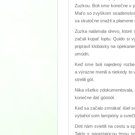
Zuzkou. Boli sme konečne v pl
Maťo so zvyškom osadenstva vy
sa skutočne snažil a plamene š
Zuzka nalámala drevo, ktoré 
začali kopať loptu. Quido si 
pripravil klobásky na opekani
umúdri.
Keď sme boli najedený rozbeh
a výrazne menili a niekedy to 
strelili gól.
Nika všetko zdokumentovala, Z
konečne dať góóóól.
Keď sa začalo zmrákať išiel so
vytiahol som lampióny a sviečk
Deti nám svietili na cestu a
Takto s narastajúcou tmou sm