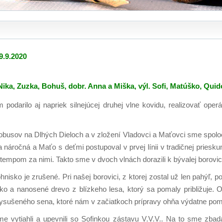
9.9.2020
ika, Zuzka, Bohuš, dobr. Anna a Miška, výl. Sofi, Matúško, Quid
odarilo aj napriek silnejúcej druhej vlne kovidu, realizovať operá
tobusov na Dlhých Dieloch a v zložení Vladovci a Maťovci sme spoloč
a náročná a Maťo s deťmi postupoval v prvej línii v tradičnej pries
 tempom za nimi. Takto sme v dvoch vlnách dorazili k bývalej borovici
nisko je zrušené. Pri našej borovici, z ktorej zostal už len pahýľ, po
ko a nanosené drevo z blízkeho lesa, ktorý sa pomaly približuje.
Ok
vysušeného sena, ktoré nám v začiatkoch prípravy ohňa výdatne pom
e vytiahli a upevnili so Sofinkou zástavu V.V.V.. Na to sme zbad