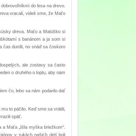
 dobrovoľníkmi do lesa na drevo.
eva vracali, videli sme, že Maťo
y kúsky dreva. Maťo a Matúško si
 piškótami s banánom a ja som si
a čas durdil, no snáď sa čoskoro
dospelých, ale zostavy sa často
 jeden o druhého o loptu, aby nám
iem čo, lebo sa nám podarilo dať
mu to páčilo. Keď sme sa vrátili,
razili späť.
a a Maťa „Išla myška briežkom“.
iónov v rukách našich detí boli