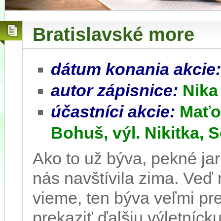
Bratislavské more
dátum konania akcie
autor zápisnice:
Nika
účastníci akcie:
Maťo,
Bohuš, výl. Nikitka, 
Ako to už býva, pekné ja
nás navštívila zima. Veď
vieme, ten býva veľmi p
prekaziť ďalšiu výletníck