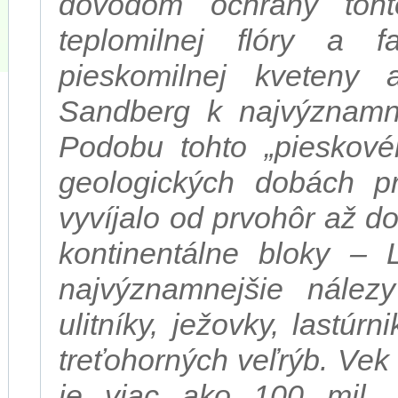
dôvodom ochrany toht
teplomilnej flóry a 
pieskomilnej kveteny a
Sandberg k najvýznamne
Podobu tohto „pieskové
geologických dobách p
vyvíjalo od prvohôr až d
kontinentálne bloky –
najvýznamnejšie nálezy
ulitníky, ježovky, lastúrn
treťohorných veľrýb. Vek 
je viac ako 100 mil. 