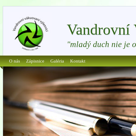
Vandrovní 
"mladý duch nie je 
O nás
Zápisnice
Galéria
Kontakt