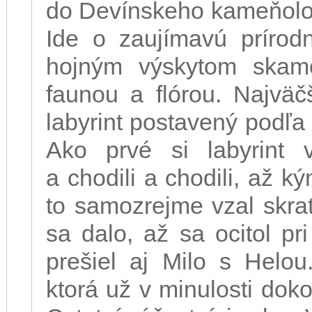
do Devínskeho kameňolo
Ide o zaujímavú prírodn
hojným výskytom skam
faunou a flórou. Najväč
labyrint postavený podľa
Ako prvé si labyrint v
a chodili a chodili, až k
to samozrejme vzal skra
sa dalo, až sa ocitol pri
prešiel aj Milo s Helou
ktorá už v minulosti doko