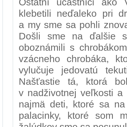
Ostatní účastníci ako
klebetili neďaleko pri 
a my sme sa pohli znova
Došli sme na ďalšie s
oboznámili s chrobákom
vzácneho chrobáka, kt
vylučuje jedovatú teku
Našťastie tá, ktorá bo
v nadživotnej veľkosti a
najmä deti, ktoré sa na
palacinky, ktoré som m
žalúdkov sme sa posunul