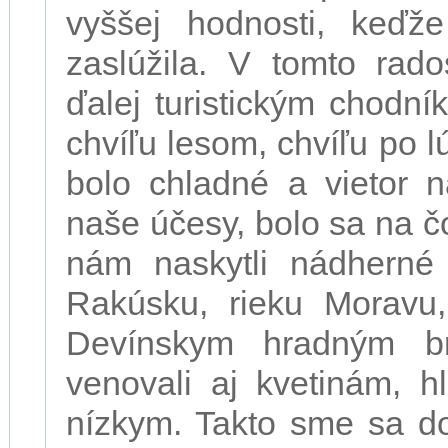
vyššej hodnosti, keďž
zaslúžila. V tomto rad
ďalej turistickým chodn
chvíľu lesom, chvíľu po l
bolo chladné a vietor n
naše účesy, bolo sa na 
nám naskytli nádherné
Rakúsku, rieku Moravu
Devínskym hradným b
venovali aj kvetinám, 
nízkym. Takto sme sa do