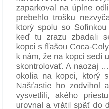
zaparkoval na úplne odl
prebehlo trošku nezvyča
ktorý spolu so Sofinkou
keď tu zrazu zbadali 
kopci s fľašou Coca-Coly. 
k nám, že na kopci sedí u
skontrolovať. A naozaj … 
okolia na kopci, ktorý
Našťastie ho zodvihol 
vysvetlili, akého pries
urovnal a vrátil späť do 