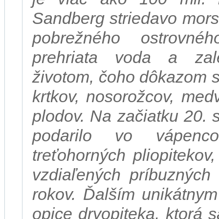
Sandberg striedavo mors
pobrežného ostrovné
prehriata voda a zal
životom, čoho dôkazom sú
krtkov, nosorožcov, med
plodov. Na začiatku 20.
podarilo vo vápenco
treťohorných pliopitekov
vzdiaľených príbuzných 
rokov. Ďalším unikátnym
opice dryopiteka, ktorá 