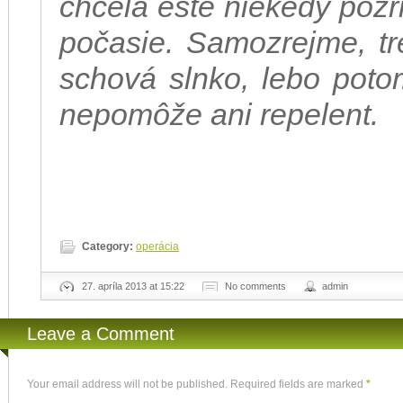
chcela ešte niekedy pozri
počasie. Samozrejme, tr
schová slnko, lebo poto
nepomôže ani repelent.
Category:
operácia
27. apríla 2013 at 15:22
No comments
admin
Leave a Comment
Your email address will not be published. Required fields are marked
*