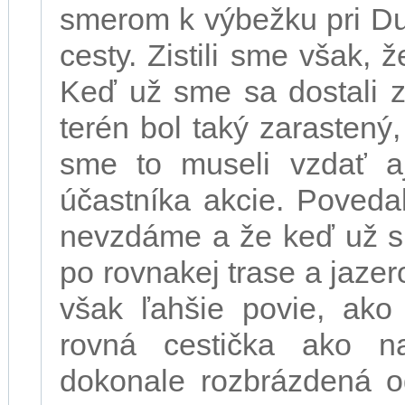
smerom k výbežku pri Dun
cesty. Zistili sme však,
Keď už sme sa dostali z
terén bol taký zarasten
sme to museli vzdať a
účastníka akcie. Poveda
nevzdáme a že keď už s
po rovnakej trase a jazer
však ľahšie povie, ako
rovná cestička ako n
dokonale rozbrázdená od