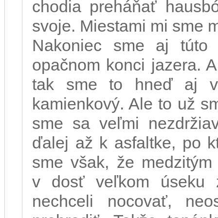
chodia preháňať hausbóti
svoje. Miestami mi sme m
Nakoniec sme aj túto „
opačnom konci jazera. A
tak sme to hneď aj vyu
kamienkový. Ale to už sm
sme sa veľmi nezdržiava
ďalej až k asfaltke, po k
sme však, že medzitým h
v dosť veľkom úseku 
nechceli nocovať, ne