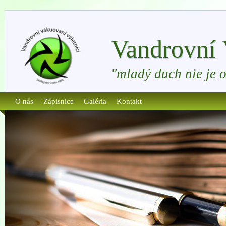
Vandrovní 
"mladý duch nie je 
O nás
Zápisnice
Galéria
Kontakt