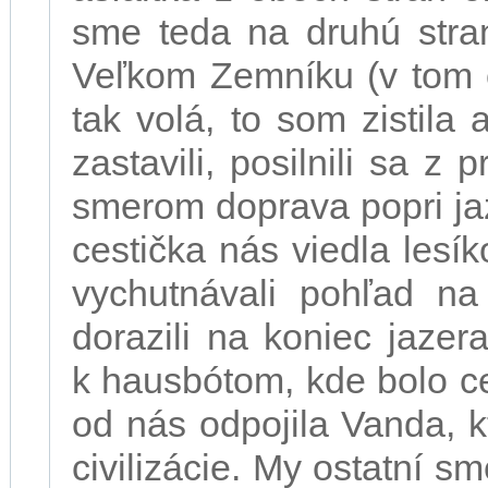
sme teda na druhú stran
Veľkom Zemníku (v tom 
tak volá, to som zistila
zastavili, posilnili sa z
smerom doprava popri ja
cestička nás viedla les
vychutnávali pohľad n
dorazili na koniec jazera
k hausbótom, kde bolo c
od nás odpojila Vanda, k
civilizácie. My ostatní s