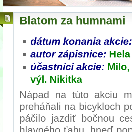
Blatom za humnami
dátum konania akcie
autor zápisnice:
Hela
účastníci akcie:
Milo
výl. Nikitka
Nápad na túto akciu m
preháňali na bicykloch p
páčilo jazdiť bočnou ce
hlavného ťahu, hneď popr