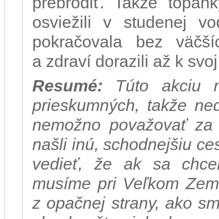
prebrodiť. Takže topán
osviežili v studenej v
pokračovala bez väčší
a zdraví dorazili až k svo
Resumé:
Túto akciu m
prieskumných, takže ned
nemožno považovať za 
našli inú, schodnejšiu 
vedieť, že ak sa chce
musíme pri Veľkom Zemn
z opačnej strany, ako sm