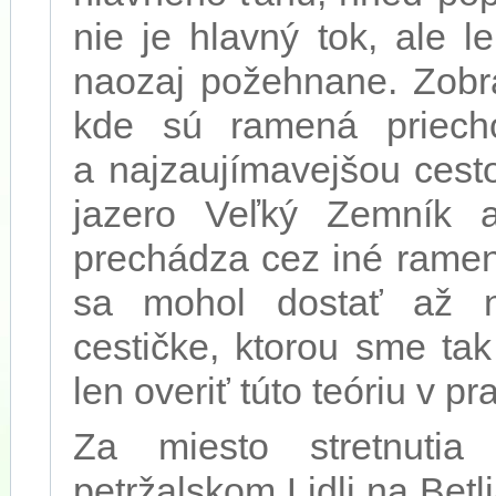
nie je hlavný tok, ale l
naozaj požehnane. Zobr
kde sú ramená priech
a najzaujímavejšou cest
jazero Veľký Zemník 
prechádza cez iné ramen
sa mohol dostať až na
cestičke, ktorou sme tak
len overiť túto teóriu v pra
Za miesto stretnutia
petržalskom Lidli na Betli