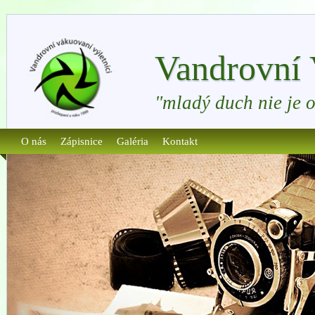
Vandrovní 
"mladý duch nie je 
O nás
Zápisnice
Galéria
Kontakt