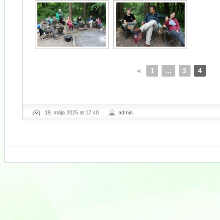
◄
1
...
3
4
19. mája 2025 at 17:40
admin