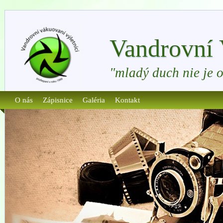
Vandrovní 
"mladý duch nie je 
O nás
Zápisnice
Galéria
Kontakt