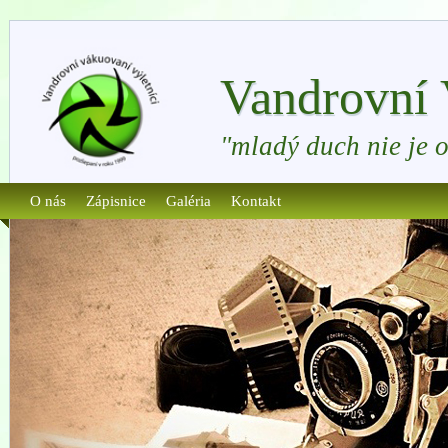
Vandrovní 
"mladý duch nie je 
O nás
Zápisnice
Galéria
Kontakt